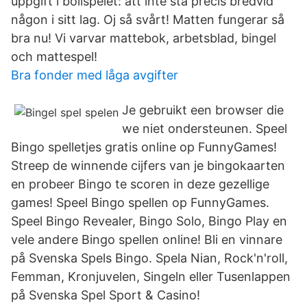
uppgift i bollspelet: att inte stå precis bredvid
någon i sitt lag. Oj så svårt! Matten fungerar så
bra nu! Vi varvar mattebok, arbetsblad, bingel
och mattespel!
Bra fonder med låga avgifter
Je gebruikt een browser die
we niet ondersteunen. Speel
Bingo spelletjes gratis online op FunnyGames!
Streep de winnende cijfers van je bingokaarten
en probeer Bingo te scoren in deze gezellige
games! Speel Bingo spellen op FunnyGames.
Speel Bingo Revealer, Bingo Solo, Bingo Play en
vele andere Bingo spellen online! Bli en vinnare
på Svenska Spels Bingo. Spela Nian, Rock'n'roll,
Femman, Kronjuvelen, Singeln eller Tusenlappen
på Svenska Spel Sport & Casino!