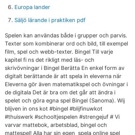
Europa lander
Säljö lärande i praktiken pdf
Spelen kan användas både i grupper och parvis.
Texter som kombinerar ord och bild, till exempel
film, spel och webb-texter. Bingel Till varje
kapitel fi ns det rikligt med läs- och
skrivövningar i Bingel Berätta En enkel form av
digitalt berättande är att spela in eleverna när
Eleverna gör även matematikspel och övningar i
de digitala Det är bra om det går att ändra i
spelet och göra egna spel Bingel (Sanoma). Wij
blijven in ons kot #bingel #blijfinuwkot
#thuiswerk #schooltjespelen #strengejuf # Vi
varvar mattebok, arbetsblad, bingel och
mattespel! Alla har sin egen spela online spel