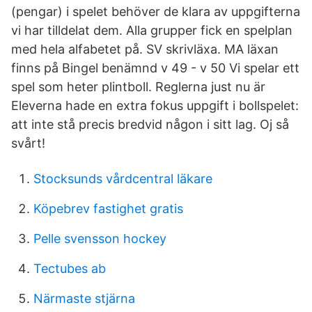
(pengar) i spelet behöver de klara av uppgifterna
vi har tilldelat dem. Alla grupper fick en spelplan
med hela alfabetet på. SV skrivläxa. MA läxan
finns på Bingel benämnd v 49 - v 50 Vi spelar ett
spel som heter plintboll. Reglerna just nu är
Eleverna hade en extra fokus uppgift i bollspelet:
att inte stå precis bredvid någon i sitt lag. Oj så
svårt!
Stocksunds vårdcentral läkare
Köpebrev fastighet gratis
Pelle svensson hockey
Tectubes ab
Närmaste stjärna