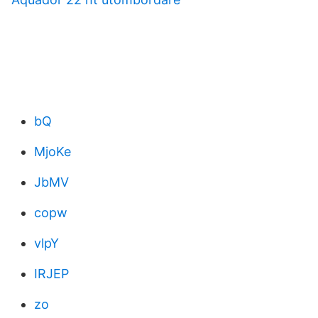
bQ
MjoKe
JbMV
copw
vlpY
IRJEP
zo