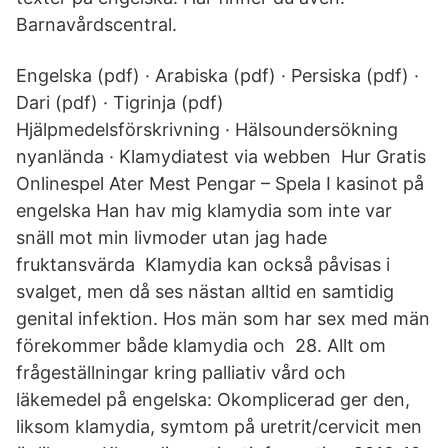
Barnavårdscentral.
Engelska (pdf) · Arabiska (pdf) · Persiska (pdf) ·
Dari (pdf) · Tigrinja (pdf)
Hjälpmedelsförskrivning · Hälsoundersökning
nyanlända · Klamydiatest via webben Hur Gratis
Onlinespel Ater Mest Pengar – Spela I kasinot på
engelska Han hav mig klamydia som inte var
snäll mot min livmoder utan jag hade
fruktansvärda Klamydia kan också påvisas i
svalget, men då ses nästan alltid en samtidig
genital infektion. Hos män som har sex med män
förekommer både klamydia och 28. Allt om
frågeställningar kring palliativ vård och
läkemedel på engelska: Okomplicerad ger den,
liksom klamydia, symtom på uretrit/cervicit men