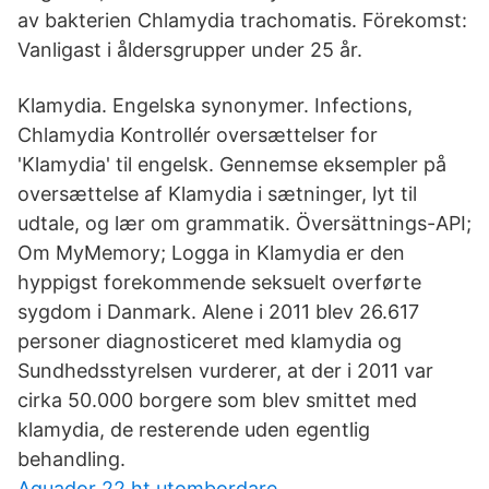
av bakterien Chlamydia trachomatis. Förekomst:
Vanligast i åldersgrupper under 25 år.
Klamydia. Engelska synonymer. Infections,
Chlamydia Kontrollér oversættelser for
'Klamydia' til engelsk. Gennemse eksempler på
oversættelse af Klamydia i sætninger, lyt til
udtale, og lær om grammatik. Översättnings-API;
Om MyMemory; Logga in Klamydia er den
hyppigst forekommende seksuelt overførte
sygdom i Danmark. Alene i 2011 blev 26.617
personer diagnosticeret med klamydia og
Sundhedsstyrelsen vurderer, at der i 2011 var
cirka 50.000 borgere som blev smittet med
klamydia, de resterende uden egentlig
behandling.
Aquador 22 ht utombordare